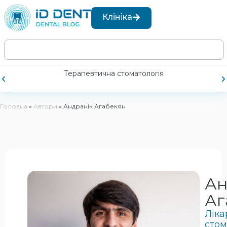
Клініка
Терапевтична стоматологія
Головна
»
Автори
»
Андранік Агабекян
Ан
Аг
Ліка
стом