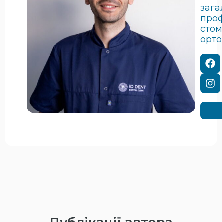
зага
проф
стом
орт