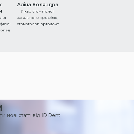
к
Аліна Коляндра
н
Лікар стоматолог
олог
загального профілю;
філю;
стоматолог-ортодонт
топед
и
и нові статті від ID Dent