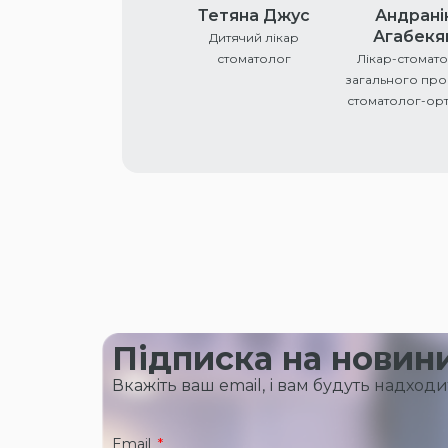
Тетяна Джус
Андрані
Агабекя
Дитячий лікар
стоматолог
Лікар-стомат
загального про
стоматолог-ор
Підписка на новин
Вкажіть ваш email, і вам будуть надходит
Email