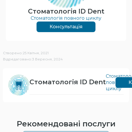
Стоматологія ID Dent
Стоматологія повного циклу
Консультація
Створено:
25 Квітня, 2021
Відредаговано:
3 Вересня, 2024
Стоматоло
Стоматологія ID Dent
повного
К
циклу
Рекомендовані послуги