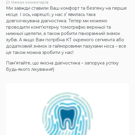
Немає коментарів
Ми завжди ставили Ваш комфорт та безпеку на перше
місце. І ось, нарешті, у нас зʼ явилась така
довгоочікувана діагностика. Тепер ми можемо
проводити комп’ютерну томографію верхньої та
нижньої щелепи, а також робити панорамний знімок
зубів. А якщо Вам потрібна КТ окремого сегмента або
додатковий знімок із гайморовими пазухами носа – все
це також можна зробити у нас!
Пам’ятайте, що якісна діагностика – запорука успіху
будь-якого лікування!)