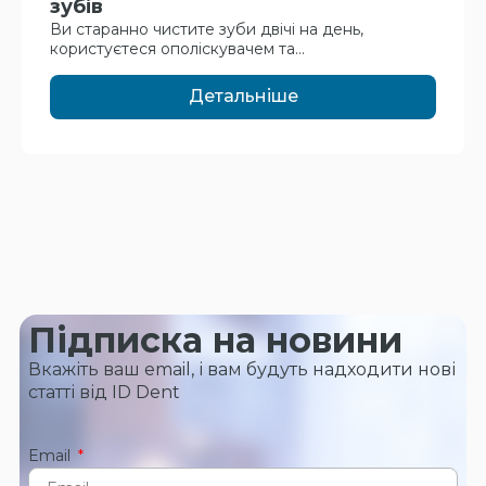
зубів
Ви старанно чистите зуби двічі на день,
користуєтеся ополіскувачем та...
Детальніше
Підписка на новини
Вкажіть ваш email, і вам будуть надходити нові
статті від ID Dent
Email