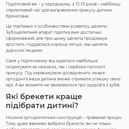
Підлітковий вік – у середньому, з 12-13 років – найбільш
сприятливий час для виправлення прикусу дитини
брекетами.
Це повʼязано з особливостями розвитку щелепи.
Зубощелепний апарат підлітка вже достатньо
сформований, але при цьому щелепа продовжує
зростати і піддається корекції легше, ніж щелепа
дорослої людини.
Саме у підлітковому віці вдається найбільше
скоригувати як незначні, так і серйозні патології
прикусу. Під керівництвом досвідченого лікаря-
ортодонта ваша дитина зможе отримати усмішку своєї
мрії. А ви зможете не хвилюватися про здоров’я її зубів.
Які брекети краще
підібрати дитині?
Носіння ортодонтичних конструкцій – тривалий процес.
Тому дуже важливо вибрати брекети, які не тільки