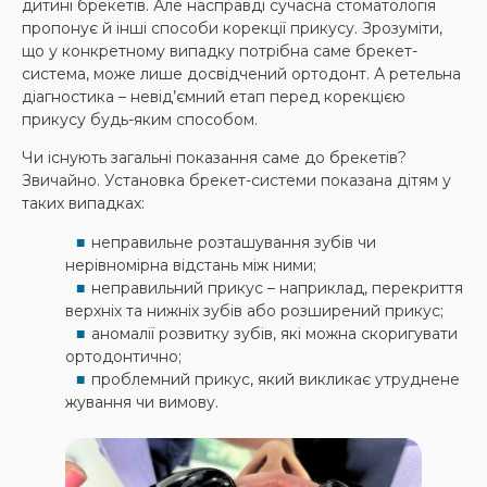
дитині брекетів. Але насправді сучасна стоматологія
пропонує й інші способи корекції прикусу. Зрозуміти,
що у конкретному випадку потрібна саме брекет-
система, може лише досвідчений ортодонт. А ретельна
діагностика – невід’ємний етап перед корекцією
прикусу будь-яким способом.
Чи існують загальні показання саме до брекетів?
Звичайно. Установка брекет-системи показана дітям у
таких випадках:
неправильне розташування зубів чи
нерівномірна відстань між ними;
неправильний прикус – наприклад, перекриття
верхніх та нижніх зубів або розширений прикус;
аномалії розвитку зубів, які можна скоригувати
ортодонтично;
проблемний прикус, який викликає утруднене
жування чи вимову.