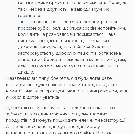
безлігатурних брекетів – їх легко чистити. Знову ж
таки, через відсутність не завжди зручних
грезиночок.
Лінгвальні – встановлюються з внутрішньої
поверхні зубів, і залишаються зовсім непомітними,
коли дитина розмовляє чи посміхається. Така
система підходить для корекції незначних
дефектів прикусу підлітків. Але найчастіше
застосовується у дорослих пацієнтів. Установка
лінгвальних брекетів неможлива маленьким дітям,
оскільки система може суттєво повпливати на
дикцію.
Незалежно від типу брекетів, які були встановлені
вашій дитині, дуже важливо правильно доглядати за
ними. Стоматолог-ортодонт надасть повні рекомендації,
яких слід дотримуватись.
Це ретельна чистка зубів та брекетів спеціальною
зубною щіткою, виключення з раціону твердих
продуктів, які можуть пошкодити елементи конструкції.
А також своєчасне відвідування дантиста у
відповідність до індивідуального графіка. Вам, як