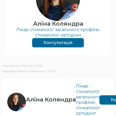
Аліна Коляндра
Лікар-стоматолог загального профілю;
стоматолог-ортодонт
Консультація
Створено:
4 Квітня, 2023
Відредаговано:
3 Вересня, 2024
Лікар-
стоматолог
загального
Аліна Коляндра
Ко
профілю;
стоматолог-
ортодонт