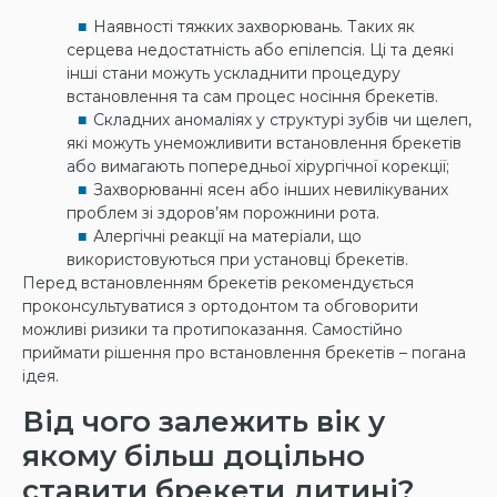
Наявності тяжких захворювань. Таких як
серцева недостатність або епілепсія. Ці та деякі
інші стани можуть ускладнити процедуру
встановлення та сам процес носіння брекетів.
Складних аномаліях у структурі зубів чи щелеп,
які можуть унеможливити встановлення брекетів
або вимагають попередньої хірургічної корекції;
Захворюванні ясен або інших невилікуваних
проблем зі здоров’ям порожнини рота.
Алергічні реакції на матеріали, що
використовуються при установці брекетів.
Перед встановленням брекетів рекомендується
проконсультуватися з ортодонтом та обговорити
можливі ризики та протипоказання. Самостійно
приймати рішення про встановлення брекетів – погана
ідея.
Від чого залежить вік у
якому більш доцільно
ставити брекети дитині?