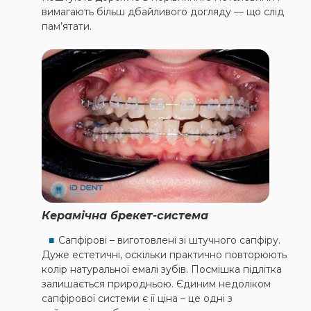
вимагають більш дбайливого догляду — що слід
пам’ятати.
Керамічна брекет-система
Сапфірові – виготовлені зі штучного сапфіру.
Дуже естетичні, оскільки практично повторюють
колір натуральної емалі зубів. Посмішка підлітка
залишається природньою. Єдиним недоліком
сапфірової системи є її ціна – це одні з