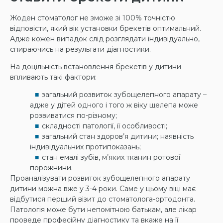
Жоден стоматолог не зможе зі 100% точністю
відповісти, який вік установки брекетів оптимальний.
Адже кожен випадок слід розглядати індивідуально,
спираючись на результати діагностики.
На доцільність встановлення брекетів у дитини
впливають такі фактори:
загальний розвиток зубощелепного апарату –
адже у дітей одного і того ж віку щелепа може
розвиватися по-різному;
складності патології, її особливості;
загальний стан здоров’я дитини; наявність
індивідуальних протипоказань;
стан емалі зубів, м’яких тканин ротової
порожнини.
Проаналізувати розвиток зубощелепного апарату
дитини можна вже у 3-4 роки. Саме у цьому віці має
відбутися перший візит до стоматолога-ортодонта.
Патологія може бути непомітною батькам, але лікар
проведе професійну діагностику та вкаже на її