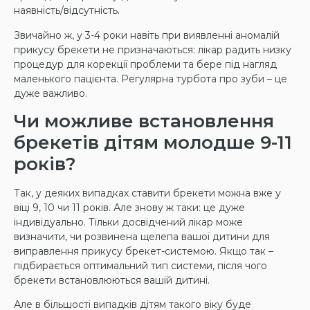
наявність/відсутність.
Звичайно ж, у 3-4 роки навіть при виявленні аномалій
прикусу брекети не призначаються: лікар радить низку
процедур для корекції проблеми та бере під нагляд
маленького пацієнта. Регулярна турбота про зуби – це
дуже важливо.
Чи можливе встановлення
брекетів дітям молодше 9-11
років?
Так, у деяких випадках ставити брекети можна вже у
віці 9, 10 чи 11 років. Але знову ж таки: це дуже
індивідуально. Тільки досвідчений лікар може
визначити, чи розвинена щелепа вашої дитини для
виправлення прикусу брекет-системою. Якщо так –
підбирається оптимальний тип системи, після чого
брекети встановлюються вашій дитині.
Але в більшості випадків дітям такого віку буде