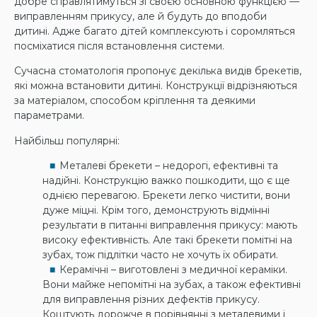
добре справлятимуться зі своєю основною функцією —
виправленням прикусу, але й будуть до вподоби
дитині. Адже багато дітей комплексують і соромляться
посміхатися після встановлення системи.
Сучасна стоматологія пропонує декілька видів брекетів,
які можна встановити дитині. Конструкції відрізняються
за матеріалом, способом кріплення та деякими
параметрами.
Найбільш популярні:
Металеві брекети – недорогі, ефективні та
надійні. Конструкцію важко пошкодити, що є ще
однією перевагою. Брекети легко чистити, вони
дуже міцні. Крім того, демонструють відмінні
результати в питанні виправлення прикусу: мають
високу ефективність. Але такі брекети помітні на
зубах, тож підлітки часто не хочуть їх обирати.
Керамічні – виготовлені з медичної кераміки.
Вони майже непомітні на зубах, а також ефективні
для виправлення різних дефектів прикусу.
Коштують дорожче в порівнянні з металевими і