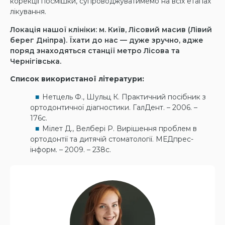
корекції посмішки, супроводжуватимемо на всіх етапах
лікування.
Локація нашої клініки: м. Київ, Лісовий масив (Лівий
берег Дніпра). Їхати до нас — дуже зручно, адже
поряд знаходяться станції метро Лісова та
Чернігівська.
Список використаної літератури:
Нетцель Ф., Шульц К. Практичний посібник з
ортодонтичної діагностики. ГалДент. – 2006. –
176с.
Мілет Д., Велбері Р. Вирішення проблем в
ортодонтії та дитячій стоматології. МЕДпрес-
інформ. – 2009. – 238с.